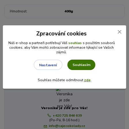
Hmotnost
400g
Zboží zařazeno v kategoriích
Zpracování cookies
MEDY
Náš e-shop a partneři potřebují Váš
souhlas
s použitím souborů
cookies, aby Vám mohli zobrazovat informace týkající se Vašich
Ochucené medy
zájmů.
Včelařství Domovina
Souhlasím
Nastavení
Máte dotaz? Potřebujete poradit?
Souhlas můžete odmítnout
zde
.
Veronika je zde pro Vás!
+420 725 846 639
(Po-Pá, 8-16 hod.)
info@cajecokolady.cz