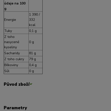
údaje na 100
g
1 390 /
Energie
332
kcal
Tuky
0,1 g
Z toho
nasycené
0 g
kyseliny
Sacharidy
81 g
Z toho cukry
79 g
Bílkoviny
0,4 g
Sůl
0 g
Původ zboží
Parametry