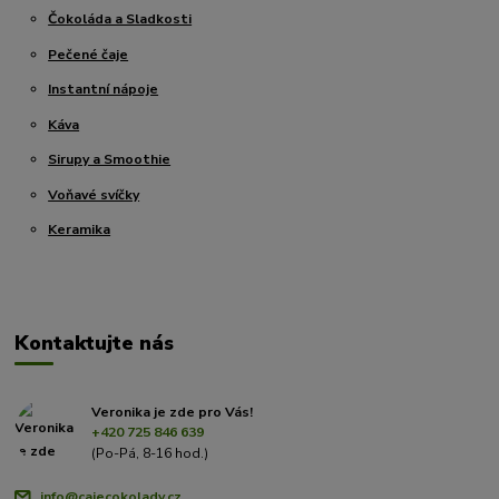
Čokoláda a Sladkosti
Pečené čaje
Instantní nápoje
Káva
Sirupy a Smoothie
Voňavé svíčky
Keramika
Kontaktujte nás
Veronika je zde pro Vás!
+420 725 846 639
(Po-Pá, 8-16 hod.)
info@cajecokolady.cz