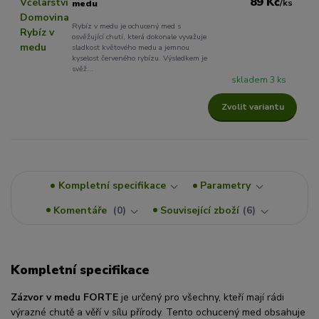
89 Kč
/
ks
medu
Rybíz v medu je ochucený med s
osvěžující chutí, která dokonale vyvažuje
sladkost květového medu a jemnou
kyselost červeného rybízu. Výsledkem je
svěž...
skladem 3 ks
Zvolit variantu
Kompletní specifikace
Parametry
Komentáře
0
Související zboží
6
Kompletní specifikace
Zázvor v medu FORTE
je určený pro všechny, kteří mají rádi
výrazné chutě a věří v sílu přírody. Tento ochucený med obsahuje