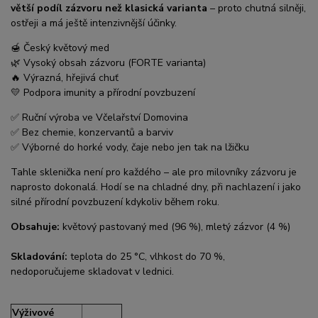
větší podíl zázvoru než klasická varianta
– proto chutná silněji,
ostřeji a má ještě intenzivnější účinky.
🍯 Český květový med
🌿 Vysoký obsah zázvoru (FORTE varianta)
🔥 Výrazná, hřejivá chuť
💛 Podpora imunity a přírodní povzbuzení
✅ Ruční výroba ve Včelařství Domovina
✅ Bez chemie, konzervantů a barviv
✅ Výborné do horké vody, čaje nebo jen tak na lžičku
Tahle sklenička není pro každého – ale pro milovníky zázvoru je
naprosto dokonalá. Hodí se na chladné dny, při nachlazení i jako
silné přírodní povzbuzení kdykoliv během roku.
Obsahuje:
květový pastovaný med (96 %), mletý zázvor (4 %)
Skladování:
teplota do 25 °C, vlhkost do 70 %,
nedoporučujeme skladovat v lednici.
Výživové