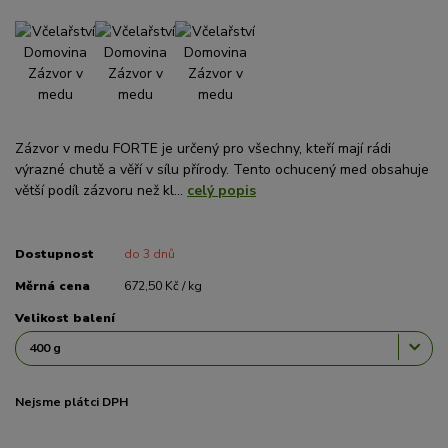
Zázvor v medu FORTE je určený pro všechny, kteří mají rádi
výrazné chutě a věří v sílu přírody. Tento ochucený med obsahuje
větší podíl zázvoru než kl...
celý popis
Dostupnost
do 3 dnů
Měrná cena
672,50 Kč / kg
Velikost balení
Nejsme plátci DPH