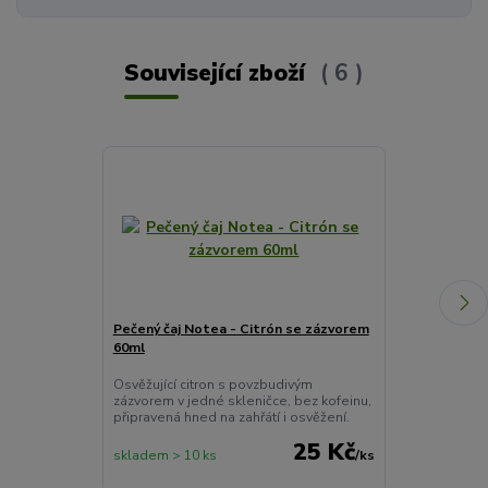
Související zboží
6
Pečený čaj Notea - Citrón se zázvorem
Šťavnatý čaj 
60ml
Ovocný čaj je 
chuti, kterou 
Osvěžující citron s povzbudivým
tradiční přírod
zázvorem v jedné skleničce, bez kofeinu,
nejlepší vlastn
připravená hned na zahřátí i osvěžení.
25 Kč
skladem > 10 ks
/
ks
skladem 6 ks