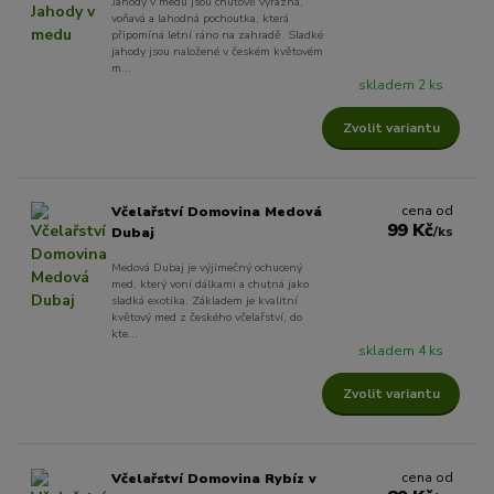
Jahody v medu jsou chuťově výrazná,
voňavá a lahodná pochoutka, která
připomíná letní ráno na zahradě. Sladké
jahody jsou naložené v českém květovém
m...
skladem 2 ks
Zvolit variantu
cena od
Včelařství Domovina Medová
99 Kč
/
ks
Dubaj
Medová Dubaj je výjimečný ochucený
med, který voní dálkami a chutná jako
sladká exotika. Základem je kvalitní
květový med z českého včelařství, do
kte...
skladem 4 ks
Zvolit variantu
cena od
Včelařství Domovina Rybíz v