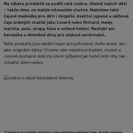
Na výběru produktů se podílí celá rodina, včetně našich dětí
– takže víme, co malým mlsounům chutná. Nabízíme také
čajové medvídky pro děti i dospělé, kvalitní sypané a sáčkové
čaje známých značek jako Lovaré nebo Richard, medy,
matcha, yuzu, sirupy, kávu a voňavé koření. Nechybí ani
keramika a skleněné dózy pro stylové servírování..
Naše produkty jsou ideální nejen pro pohodové chvíle doma, ale i
jako originální dárky. Chceme vám nabídnout kvalitní, chutné a
cenově dostupné dobroty, které zpříjemní jak horké letní dny, tak i
chladné zimní večery
Z lásky k poctivým chutím u nás najdete pečené čaje, horké nápoje,